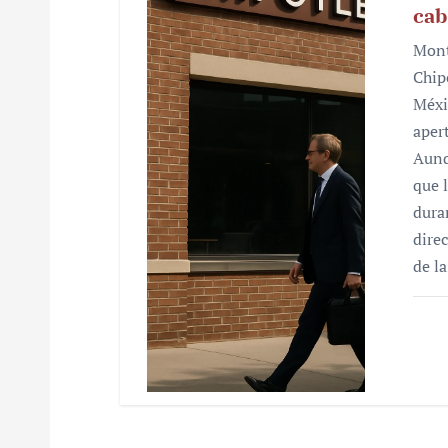
cab
Mont
Chip
Méxi
aper
Aunq
que 
dura
dire
de l