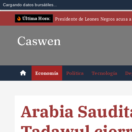
Cargando datos bursátiles...
S
Última Hora:
Presidente de Leones Negros acusa a
k
i
p
t
o
c
o
Economía
Política
Tecnología
De
n
t
e
n
Arabia Saudita
t
Tadawul cier