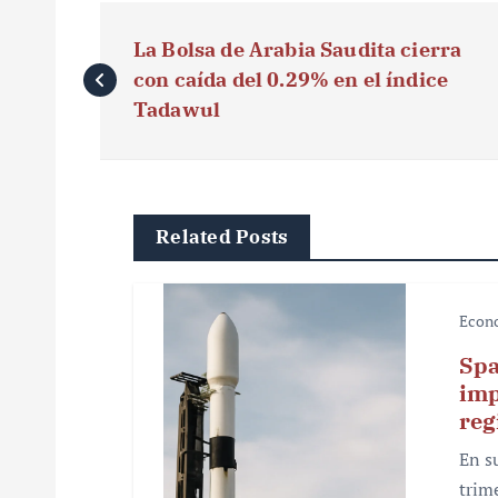
N
La Bolsa de Arabia Saudita cierra
a
con caída del 0.29% en el índice
v
Tadawul
e
g
Related Posts
a
c
Econ
i
Spa
ó
imp
reg
n
En s
d
trim