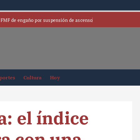
 FMF de engaño por suspensión de ascenso
portes
Cultura
Hoy
: el índice
ra con una