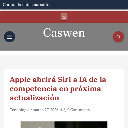
Cargando datos bursátiles...
S
k
i
p
t
o
c
o
n
t
Apple abrirá Siri a IA de la
e
n
competencia en próxima
t
actualización
Tecnología
marzo 27, 2026
0 Comments