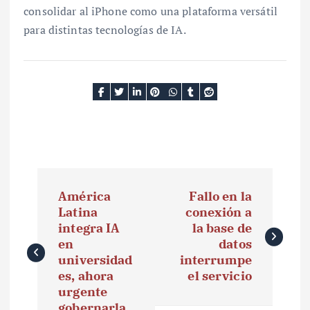
consolidar al iPhone como una plataforma versátil
para distintas tecnologías de IA.
N
América
Fallo en la
a
Latina
conexión a
integra IA
la base de
v
en
datos
e
universidad
interrumpe
es, ahora
el servicio
g
urgente
gobernarla