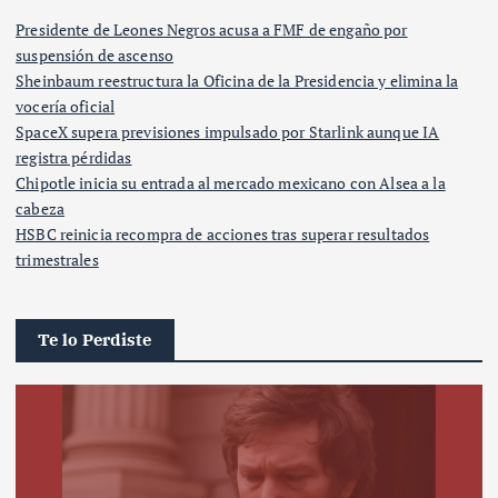
Presidente de Leones Negros acusa a FMF de engaño por
suspensión de ascenso
Sheinbaum reestructura la Oficina de la Presidencia y elimina la
vocería oficial
SpaceX supera previsiones impulsado por Starlink aunque IA
registra pérdidas
Chipotle inicia su entrada al mercado mexicano con Alsea a la
cabeza
HSBC reinicia recompra de acciones tras superar resultados
trimestrales
Te lo Perdiste