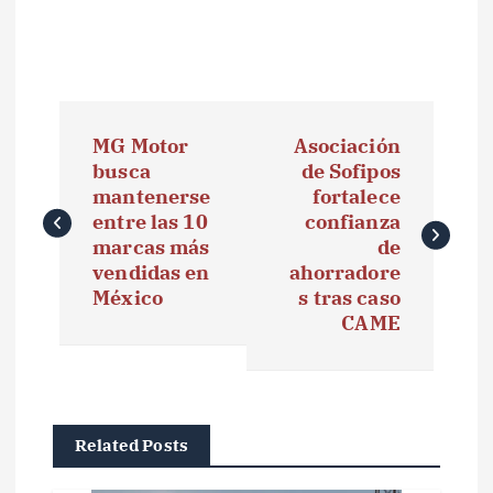
N
MG Motor
Asociación
a
busca
de Sofipos
mantenerse
fortalece
v
entre las 10
confianza
e
marcas más
de
vendidas en
ahorradore
g
México
s tras caso
CAME
a
c
i
Related Posts
ó