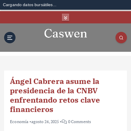
Cargando datos bursátiles...
S
k
i
p
t
o
c
o
n
t
Ángel Cabrera asume la
e
n
presidencia de la CNBV
t
enfrentando retos clave
financieros
Economía
agosto 24, 2025
0 Comments