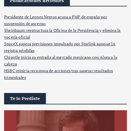
Publicaciones Recientes
Presidente de Leones Negros acusa a FMF de engaño por
suspensión de ascenso
Sheinbaum reestructura la Oficina de la Presidencia y elimina la
vocería oficial
SpaceX supera previsiones impulsado por Starlink aunque IA
registra pérdidas
Chipotle inicia su entrada al mercado mexicano con Alsea a la
cabeza
HSBC reinicia recompra de acciones tras superar resultados
trimestrales
Te lo Perdiste