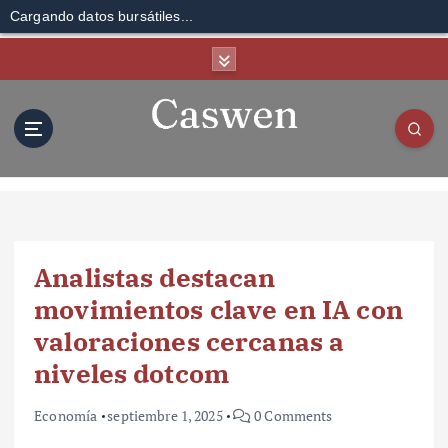
Cargando datos bursátiles...
S
k
i
p
t
o
c
o
n
t
Analistas destacan
e
n
movimientos clave en IA con
t
valoraciones cercanas a
niveles dotcom
Economía
septiembre 1, 2025
0 Comments