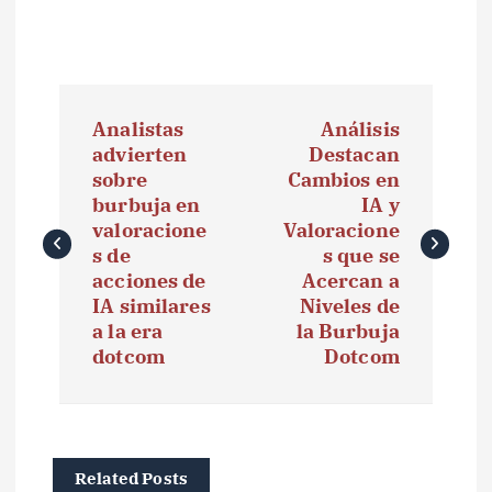
N
Analistas
Análisis
a
advierten
Destacan
sobre
Cambios en
v
burbuja en
IA y
e
valoracione
Valoracione
s de
s que se
g
acciones de
Acercan a
IA similares
Niveles de
a
a la era
la Burbuja
dotcom
Dotcom
c
i
ó
Related Posts