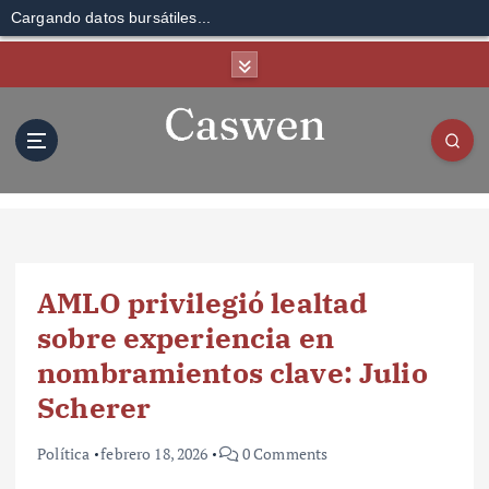
Cargando datos bursátiles...
S
k
i
p
t
o
c
o
n
t
AMLO privilegió lealtad
e
n
sobre experiencia en
t
nombramientos clave: Julio
Scherer
Política
febrero 18, 2026
0 Comments