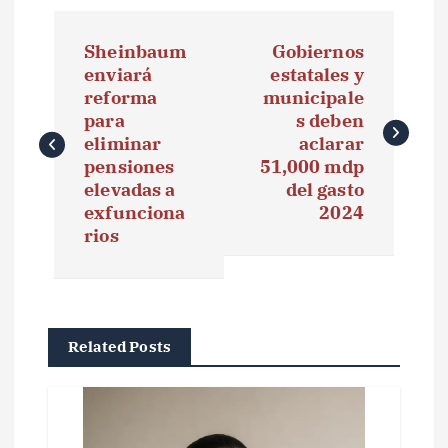
N
Sheinbaum
Gobiernos
a
enviará
estatales y
reforma
municipale
v
para
s deben
e
eliminar
aclarar
pensiones
51,000 mdp
g
elevadas a
del gasto
exfunciona
2024
a
rios
c
i
ó
Related Posts
n
d