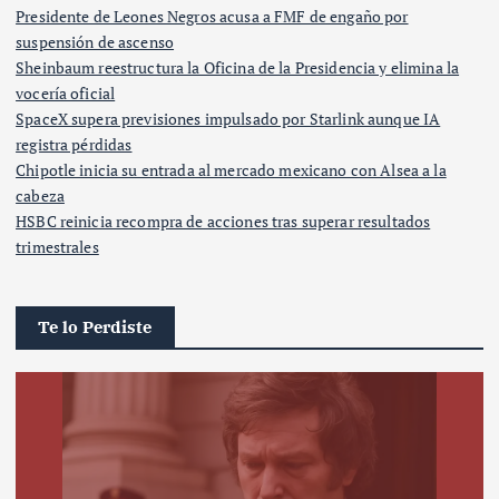
Presidente de Leones Negros acusa a FMF de engaño por
suspensión de ascenso
Sheinbaum reestructura la Oficina de la Presidencia y elimina la
vocería oficial
SpaceX supera previsiones impulsado por Starlink aunque IA
registra pérdidas
Chipotle inicia su entrada al mercado mexicano con Alsea a la
cabeza
HSBC reinicia recompra de acciones tras superar resultados
trimestrales
Te lo Perdiste