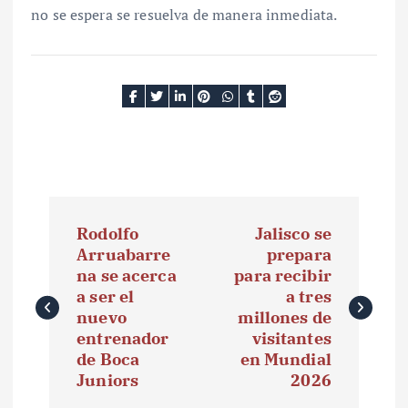
no se espera se resuelva de manera inmediata.
N
Rodolfo
Jalisco se
a
Arruabarre
prepara
na se acerca
para recibir
v
a ser el
a tres
e
nuevo
millones de
entrenador
visitantes
g
de Boca
en Mundial
Juniors
2026
a