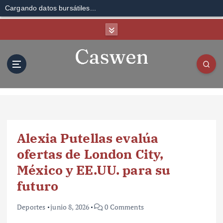
Cargando datos bursátiles...
S
k
i
p
t
o
c
o
n
t
Alexia Putellas evalúa
e
n
ofertas de London City,
t
México y EE.UU. para su
futuro
Deportes
junio 8, 2026
0 Comments