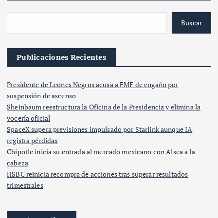
Buscar
Publicaciones Recientes
Presidente de Leones Negros acusa a FMF de engaño por
suspensión de ascenso
Sheinbaum reestructura la Oficina de la Presidencia y elimina la
vocería oficial
SpaceX supera previsiones impulsado por Starlink aunque IA
registra pérdidas
Chipotle inicia su entrada al mercado mexicano con Alsea a la
cabeza
HSBC reinicia recompra de acciones tras superar resultados
trimestrales