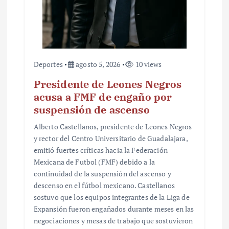
d
a
s
Deportes
agosto 5, 2026
10 views
Presidente de Leones Negros
acusa a FMF de engaño por
suspensión de ascenso
Alberto Castellanos, presidente de Leones Negros
y rector del Centro Universitario de Guadalajara,
emitió fuertes críticas hacia la Federación
Mexicana de Futbol (FMF) debido a la
continuidad de la suspensión del ascenso y
descenso en el fútbol mexicano. Castellanos
sostuvo que los equipos integrantes de la Liga de
Expansión fueron engañados durante meses en las
negociaciones y mesas de trabajo que sostuvieron