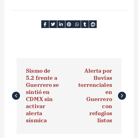
N
Sismo de
Alerta por
a
5.2 frente a
lluvias
Guerrero se
torrenciales
v
sintió en
en
e
CDMX sin
Guerrero
activar
con
g
alerta
refugios
sísmica
listos
a