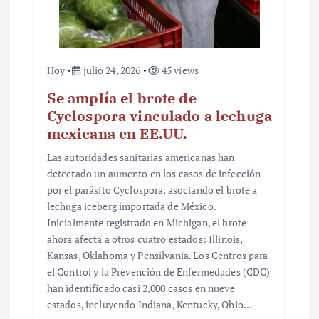
a
s
Hoy
julio 24, 2026
45 views
Se amplía el brote de
Cyclospora vinculado a lechuga
mexicana en EE.UU.
Las autoridades sanitarias americanas han
detectado un aumento en los casos de infección
por el parásito Cyclospora, asociando el brote a
lechuga iceberg importada de México.
Inicialmente registrado en Michigan, el brote
ahora afecta a otros cuatro estados: Illinois,
Kansas, Oklahoma y Pensilvania. Los Centros para
el Control y la Prevención de Enfermedades (CDC)
han identificado casi 2,000 casos en nueve
estados, incluyendo Indiana, Kentucky, Ohio…