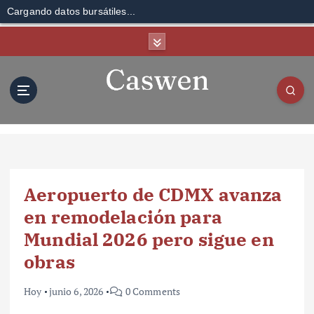
Cargando datos bursátiles...
S
k
i
p
t
o
c
o
n
t
Aeropuerto de CDMX avanza
e
n
en remodelación para
t
Mundial 2026 pero sigue en
obras
Hoy
junio 6, 2026
0 Comments