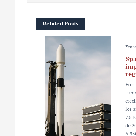
g
a
Related Posts
c
i
Econ
ó
Spa
imp
n
reg
d
En s
e
trim
crec
e
los 
n
7,81
de 2
t
6,93