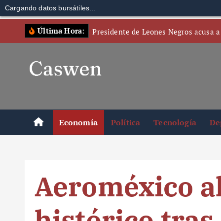
Cargando datos bursátiles...
S
Última Hora:
Presidente de Leones Negros acusa a
k
i
p
t
o
c
o
Economía
Política
Tecnología
De
n
t
e
n
Aeroméxico a
t
histórico tras