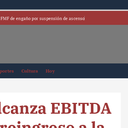
 FMF de engaño por suspensión de ascenso
portes
Cultura
Hoy
lcanza EBITDA
 reingreso a la