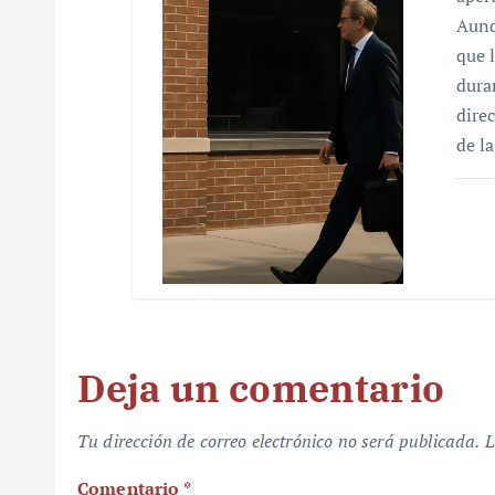
Aunq
que 
dura
dire
de l
Deja un comentario
Tu dirección de correo electrónico no será publicada.
L
Comentario
*