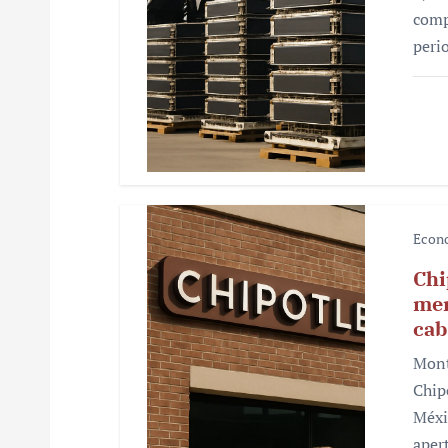
r
comp
peri
a
d
a
s
Econ
Chi
mer
cab
Mont
Chip
Méxi
aper