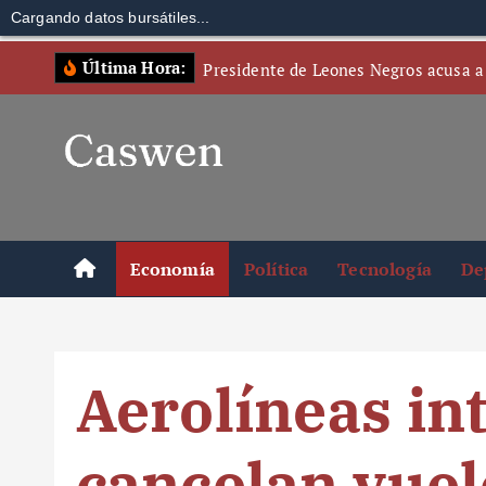
Cargando datos bursátiles...
S
Última Hora:
Presidente de Leones Negros acusa a
k
i
p
t
o
c
o
Economía
Política
Tecnología
De
n
t
e
n
Aerolíneas in
t
cancelan vuel