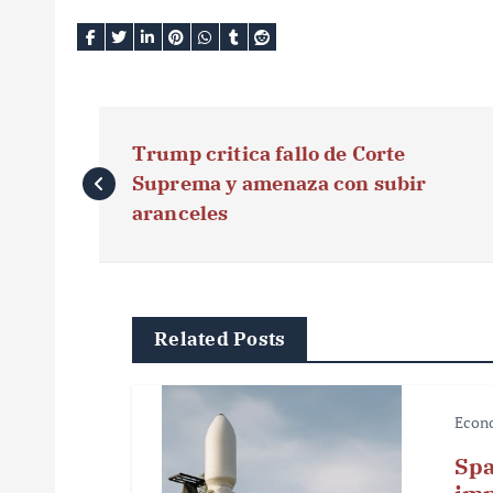
N
Trump critica fallo de Corte
a
Suprema y amenaza con subir
v
aranceles
e
g
Related Posts
a
c
Econ
i
Spa
ó