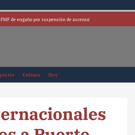
 FMF de engaño por suspensión de ascenso
portes
Cultura
Hoy
ternacionales
os a Puerto