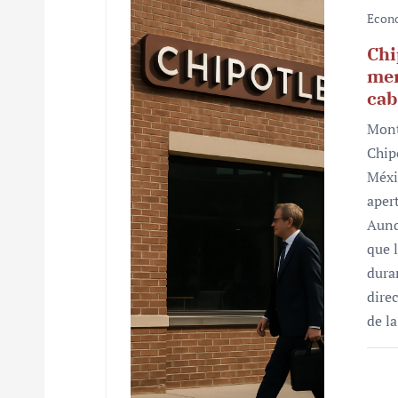
Econ
Chi
mer
cab
Mont
Chip
Méxi
aper
Aunq
que 
dura
dire
de l