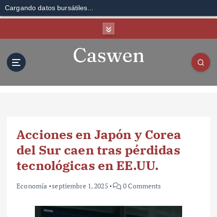
Cargando datos bursátiles...
S
k
i
p
t
o
c
o
n
t
Acciones en Japón y Corea
e
n
del Sur caen tras pérdidas
t
tecnológicas en EE.UU.
Economía
septiembre 1, 2025
0 Comments