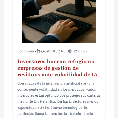
a
d
a
s
Economía
agosto 10, 2026
12 views
Inversores buscan refugio en
empresas de gestión de
residuos ante volatilidad de IA
Con el auge de la inteligencia artificial (IA) y la
consecuente volatilidad en los mercados, varios
inversores están optando por proteger sus carteras
mediante la diversificación hacia sectores menos
expuestos a este fenómeno tecnológico. En
particular, llama la atención la atracción hacia