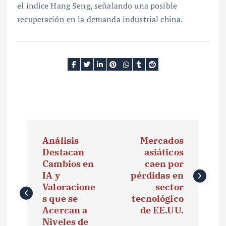
el índice Hang Seng, señalando una posible
recuperación en la demanda industrial china.
N
Análisis
Mercados
a
Destacan
asiáticos
Cambios en
caen por
v
IA y
pérdidas en
e
Valoracione
sector
s que se
tecnológico
g
Acercan a
de EE.UU.
Niveles de