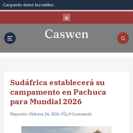
Cargando datos bursátiles...
S
k
i
p
t
o
c
o
n
t
Sudáfrica establecerá su
e
n
campamento en Pachuca
t
para Mundial 2026
Deportes
febrero 26, 2026
0 Comments