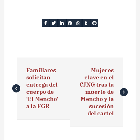
N
Familiares
Mujeres
a
solicitan
clave en el
entrega del
CJNG tras la
v
cuerpo de
muerte de
e
‘El Mencho’
Mencho y la
a la FGR
sucesión
g
del cartel
a
c