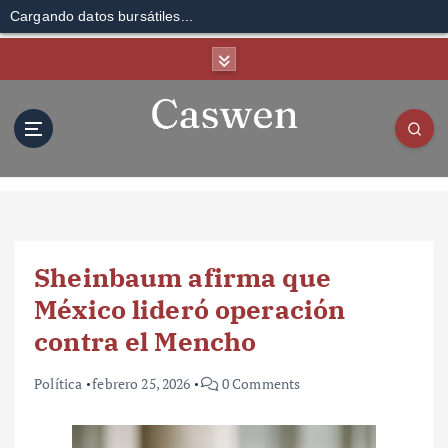
Cargando datos bursátiles...
S
k
i
p
t
o
c
o
n
t
Sheinbaum afirma que
e
n
México lideró operación
t
contra el Mencho
Política
febrero 25, 2026
0 Comments