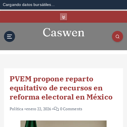
Cargando datos bursátiles...
S
k
i
p
t
o
c
o
n
t
PVEM propone reparto
e
n
equitativo de recursos en
t
reforma electoral en México
Política
enero 22, 2026
0 Comments