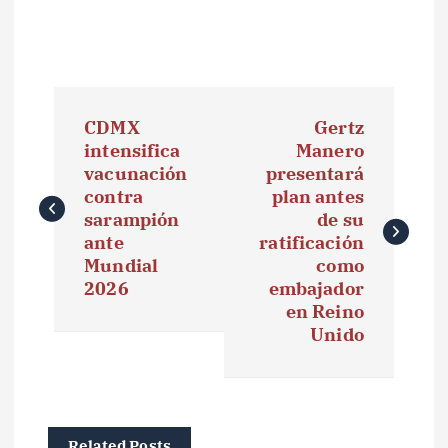
N
CDMX
Gertz
a
intensifica
Manero
vacunación
presentará
v
contra
plan antes
e
sarampión
de su
ante
ratificación
g
Mundial
como
2026
embajador
a
en Reino
Unido
c
i
ó
Related Posts