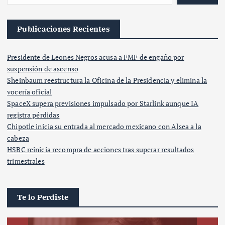
Publicaciones Recientes
Presidente de Leones Negros acusa a FMF de engaño por
suspensión de ascenso
Sheinbaum reestructura la Oficina de la Presidencia y elimina la
vocería oficial
SpaceX supera previsiones impulsado por Starlink aunque IA
registra pérdidas
Chipotle inicia su entrada al mercado mexicano con Alsea a la
cabeza
HSBC reinicia recompra de acciones tras superar resultados
trimestrales
Te lo Perdiste