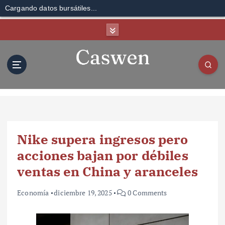
Cargando datos bursátiles...
S
k
i
p
t
o
c
o
n
t
Nike supera ingresos pero
e
n
acciones bajan por débiles
t
ventas en China y aranceles
Economía
diciembre 19, 2025
0 Comments