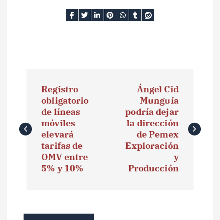
N
Registro
Ángel Cid
a
obligatorio
Munguía
de líneas
podría dejar
v
móviles
la dirección
e
elevará
de Pemex
tarifas de
Exploración
g
OMV entre
y
5% y 10%
Producción
a
c
i