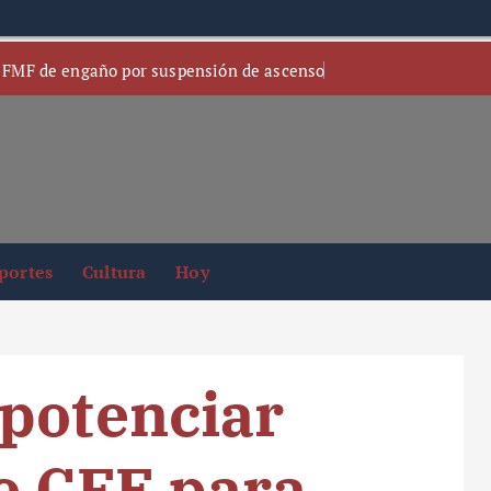
 FMF de engaño por suspensión de ascenso
portes
Cultura
Hoy
potenciar
e CFE para