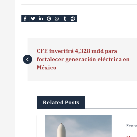
N
CFE invertirá 4,328 mdd para
a
fortalecer generación eléctrica en
v
México
e
g
Related Posts
a
c
Econ
i