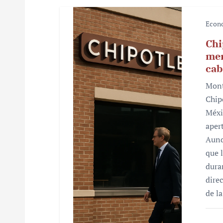
s
Econ
Chi
mer
cab
Mont
Chip
Méxi
aper
Aunq
que 
dura
dire
de l