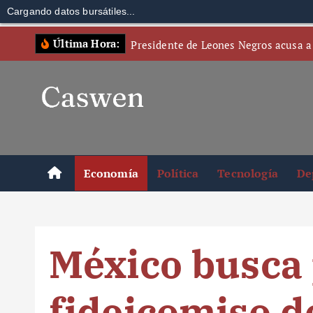
Cargando datos bursátiles...
S
Última Hora:
Presidente de Leones Negros acusa a
k
i
p
t
o
c
o
Economía
Política
Tecnología
De
n
t
e
n
México busca 
t
fideicomiso d