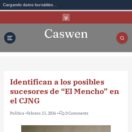
Cargando datos bursátiles...
S
k
i
p
t
o
c
o
n
t
Identifican a los posibles
e
n
sucesores de “El Mencho” en
t
el CJNG
Política
febrero 25, 2026
0 Comments