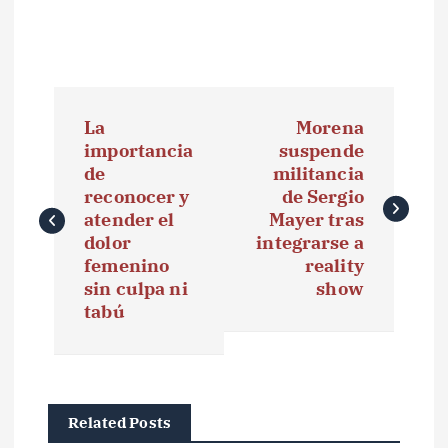
N
La
Morena
a
importancia
suspende
de
militancia
v
reconocer y
de Sergio
e
atender el
Mayer tras
dolor
integrarse a
g
femenino
reality
sin culpa ni
show
a
tabú
c
i
ó
Related Posts