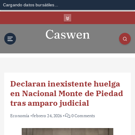
Cargando datos bursátiles...
S
k
i
p
t
o
c
o
n
t
Declaran inexistente huelga
e
n
en Nacional Monte de Piedad
t
tras amparo judicial
Economía
febrero 24, 2026
0 Comments