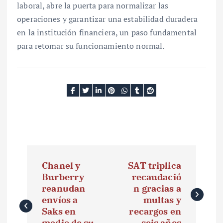
laboral, abre la puerta para normalizar las
operaciones y garantizar una estabilidad duradera
en la institución financiera, un paso fundamental
para retomar su funcionamiento normal.
N
Chanel y
SAT triplica
a
Burberry
recaudació
reanudan
n gracias a
v
envíos a
multas y
e
Saks en
recargos en
medio de su
seis años