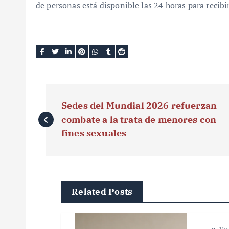
de personas está disponible las 24 horas para recibi
N
Sedes del Mundial 2026 refuerzan
a
combate a la trata de menores con
v
fines sexuales
e
g
Related Posts
a
c