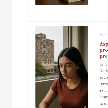
a
s
Polít
Asp
pro
pre
Un g
Naci
sobr
rech
exam
anun
irre