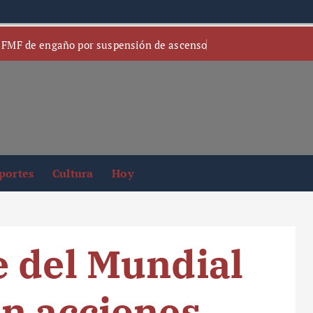
 FMF de engaño por suspensión de ascenso
portes
Cultura
Hoy
 del Mundial
n acciones