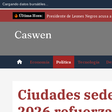
Cargando datos bursátiles...
S
Última Hora:
Presidente de Leones Negros acusa a
k
i
p
t
o
c
o
Economía
Política
Tecnología
De
n
t
e
n
Ciudades sede
t
2026 refuerza