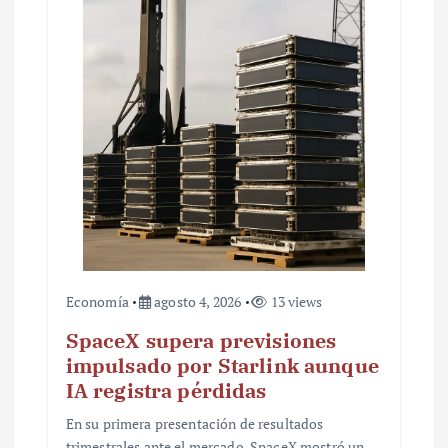
t
r
a
d
a
s
Economía
agosto 4, 2026
13 views
SpaceX supera previsiones
impulsado por Starlink aunque
IA registra pérdidas
En su primera presentación de resultados
trimestrales ante el mercado, SpaceX mostró un