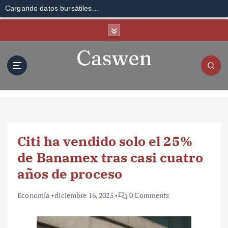
Cargando datos bursátiles...
S
k
i
p
t
o
c
o
n
t
Citi ha vendido solo el 25%
e
n
de Banamex tras casi cuatro
t
años de proceso
Economía
diciembre 16, 2025
0 Comments