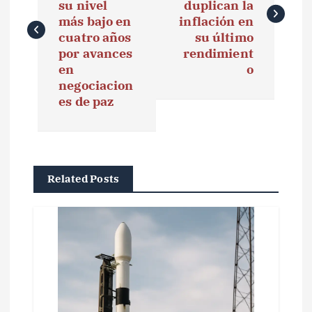
su nivel
duplican la
e
más bajo en
inflación en
cuatro años
su último
g
por avances
rendimient
en
o
a
negociacion
es de paz
c
i
ó
Related Posts
n
d
e
e
n