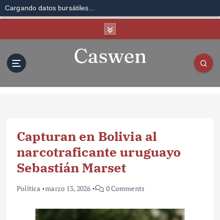
Cargando datos bursátiles...
S
k
i
p
t
o
c
o
n
t
Capturan en Bolivia al
e
n
narcotraficante uruguayo
t
Sebastián Marset
Política
marzo 13, 2026
0 Comments