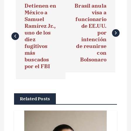
Detienen en
Brasil anula
a
México a
visa a
Samuel
funcionario
v
Ramírez Jr.,
de EE.UU.
e
uno de los
por
diez
intención
g
fugitivos
de reunirse
más
con
a
buscados
Bolsonaro
por el FBI
c
i
ó
Related Posts
n
d
e