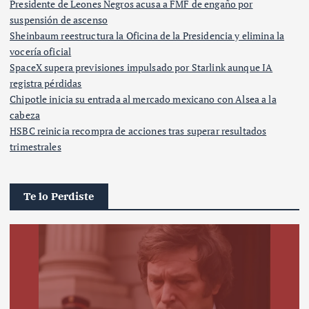
Presidente de Leones Negros acusa a FMF de engaño por
suspensión de ascenso
Sheinbaum reestructura la Oficina de la Presidencia y elimina la
vocería oficial
SpaceX supera previsiones impulsado por Starlink aunque IA
registra pérdidas
Chipotle inicia su entrada al mercado mexicano con Alsea a la
cabeza
HSBC reinicia recompra de acciones tras superar resultados
trimestrales
Te lo Perdiste