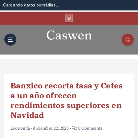
Cargando datos bursátiles...
S
k
i
p
t
o
c
o
n
t
Banxico recorta tasa y Cetes
e
n
a un año ofrecen
t
rendimientos superiores en
Navidad
Economía
diciembre 22, 2025
0 Comments