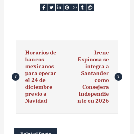
N
Horarios de
Irene
a
bancos
Espinosa se
mexicanos
integra a
v
para operar
Santander
e
el 24 de
como
diciembre
Consejera
g
previo a
Independie
Navidad
nte en 2026
a
c
i
Related Posts