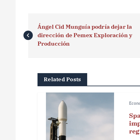
N
Ángel Cid Munguía podría dejar la
a
dirección de Pemex Exploración y
v
Producción
e
g
Related Posts
a
c
Econ
i
Spa
ó
imp
reg
n