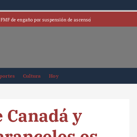
 FMF de engaño por suspensión de ascenso
portes
Cultura
Hoy
e Canadá y
aranceles es