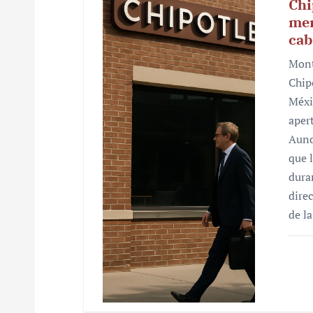
Chi
mer
cab
Mont
Chip
Méxi
aper
Aunq
que 
dura
dire
de l