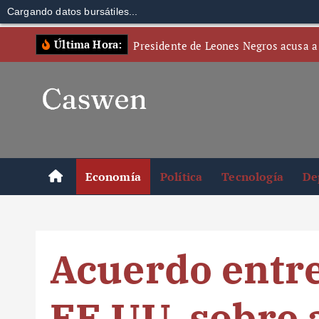
Cargando datos bursátiles...
S
Última Hora:
Presidente de Leones Negros acusa a
k
i
p
t
o
c
o
Economía
Política
Tecnología
De
n
t
e
n
Acuerdo entr
t
EE.UU. sobre 