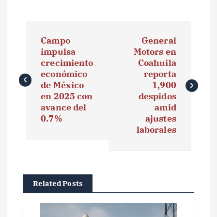
N
Campo
General
a
impulsa
Motors en
crecimiento
Coahuila
v
económico
reporta
e
de México
1,900
en 2025 con
despidos
g
avance del
amid
0.7%
ajustes
a
laborales
c
i
ó
Related Posts
n