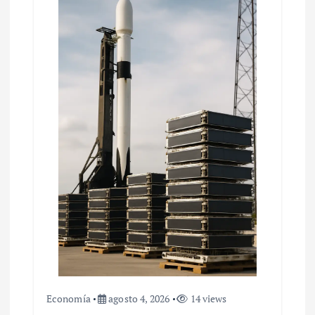
d
e
e
n
t
r
a
d
a
s
Economía
agosto 4, 2026
14 views