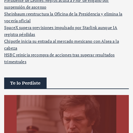
Presidente de Leones Negros acusa a FMF de engaño por
suspensión de ascenso
Sheinbaum reestructura la Oficina de la Presidencia y elimina la
vocería oficial
SpaceX supera previsiones impulsado por Starlink aunque IA
registra pérdidas
Chipotle inicia su entrada al mercado mexicano con Alsea a la
cabeza
HSBC reinicia recompra de acciones tras superar resultados
trimestrales
Te lo Perdiste