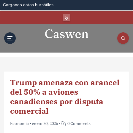
Cargando datos bursátiles...
S
k
i
p
t
o
c
o
n
t
Trump amenaza con arancel
e
n
del 50% a aviones
t
canadienses por disputa
comercial
Economía
enero 30, 2026
0 Comments