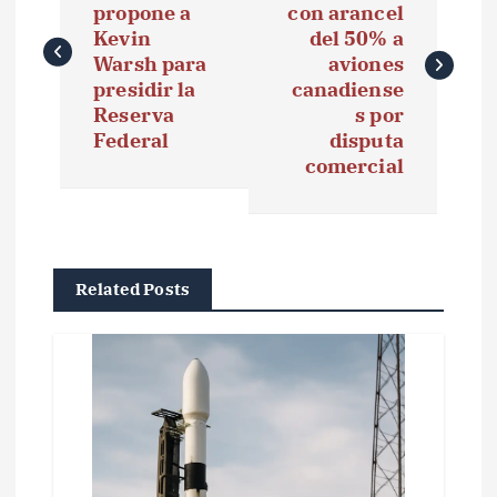
propone a
con arancel
v
Kevin
del 50% a
e
Warsh para
aviones
presidir la
canadiense
g
Reserva
s por
Federal
disputa
a
comercial
c
i
ó
Related Posts
n
d
e
e