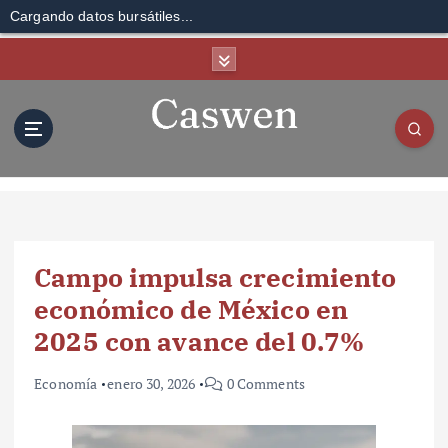
Cargando datos bursátiles...
S
k
i
p
t
o
c
o
n
t
Campo impulsa crecimiento
e
n
económico de México en
t
2025 con avance del 0.7%
Economía
enero 30, 2026
0 Comments