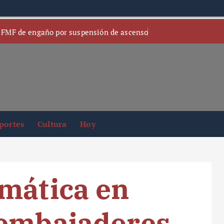
 FMF de engaño por suspensión de ascenso
portes
Cultura
Hoy
mática en
 embajadores