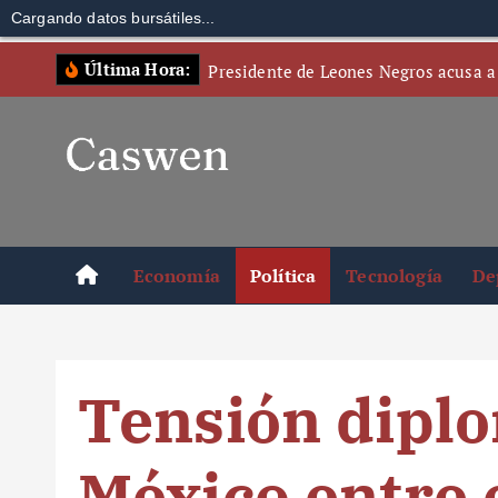
Cargando datos bursátiles...
S
Última Hora:
Presidente de Leones Negros acusa a
k
i
p
t
o
c
o
Economía
Política
Tecnología
De
n
t
e
n
Tensión diplo
t
México entre