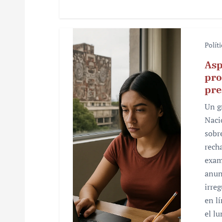
s
Polít
Asp
pro
pre
Un g
Naci
sobr
rech
exam
anun
irre
en l
el l