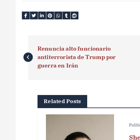
N
Renuncia alto funcionario
a
antiterrorista de Trump por
v
guerra en Irán
e
g
Related Posts
a
c
Polít
i
She