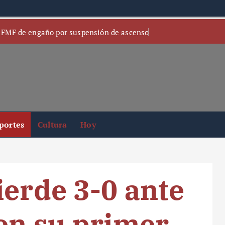
 FMF de engaño por suspensión de ascenso
portes
Cultura
Hoy
ierde 3-0 ante
en su primer