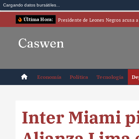
Cargando datos bursátiles...
S
Última Hora:
Presidente de Leones Negros acusa a
k
i
p
t
o
c
o
Economía
Política
Tecnología
De
n
t
e
n
Inter Miami p
t
Alianza Lima 