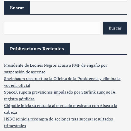
Buscar
Buscar
Publicaciones Recientes
Presidente de Leones Negros acusa a FMF de engaño por
suspensión de ascenso
Sheinbaum reestructura la Oficina de la Presidencia y elimina la
vocería oficial
SpaceX supera previsiones impulsado por Starlink aunque IA
registra pérdidas
Chipotle inicia su entrada al mercado mexicano con Alsea a la
cabeza
HSBC reinicia recompra de acciones tras superar resultados
trimestrales