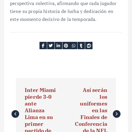
perspectiva colectiva, afirmando que cada jugador
tiene su propia historia de lucha y dedicación en
este momento decisivo de la temporada.
N
Inter Miami
Así serán
a
pierde 3-0
los
ante
uniformes
v
Alianza
en las
e
Lima en su
Finales de
primer
Conferencia
g
partido de
de la NFL