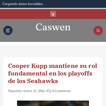
Cargando datos bursátiles...
S
k
i
p
t
o
c
o
n
t
Cooper Kupp mantiene su rol
e
n
fundamental en los playoffs
t
de los Seahawks
Deportes
enero 25, 2026
0 Comments