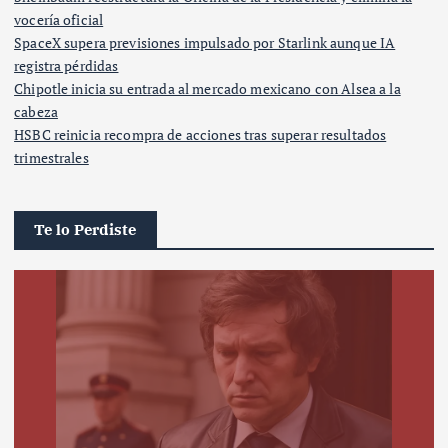
vocería oficial
SpaceX supera previsiones impulsado por Starlink aunque IA
registra pérdidas
Chipotle inicia su entrada al mercado mexicano con Alsea a la
cabeza
HSBC reinicia recompra de acciones tras superar resultados
trimestrales
Te lo Perdiste