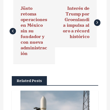
N
Jüsto
Interés de
a
retoma
Trump por
operaciones
Groenlandi
v
en México
a impulsa al
e
sin su
oro a récord
fundador y
histórico
g
con nueva
administrac
a
ión
c
i
ó
Related Posts
n
d