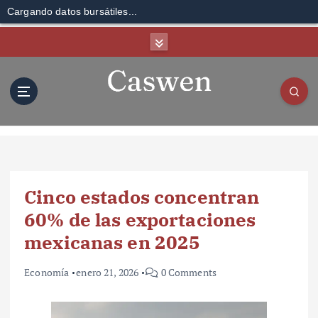
Cargando datos bursátiles...
S
k
i
p
t
o
c
o
n
t
Cinco estados concentran
e
n
60% de las exportaciones
t
mexicanas en 2025
Economía
enero 21, 2026
0 Comments