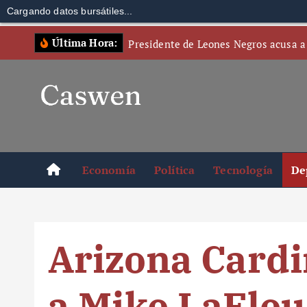
Cargando datos bursátiles...
S
Última Hora:
Presidente de Leones Negros acusa a
k
i
p
t
o
c
o
Economía
Política
Tecnología
De
n
t
e
n
Arizona Card
t
a Mike LaFle