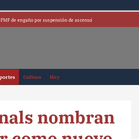
 FMF de engaño por suspensión de ascenso
portes
Cultura
Hoy
inals nombran
ur como nuevo