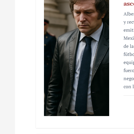
asc
d
Albe
e
y re
emiti
e
Mexi
n
de l
fútb
t
equi
r
fuer
nego
a
con 
d
a
s