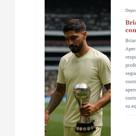
Depo
Bri
con
Bria
Aper
resp
prof
segu
cont
apen
cont
su e