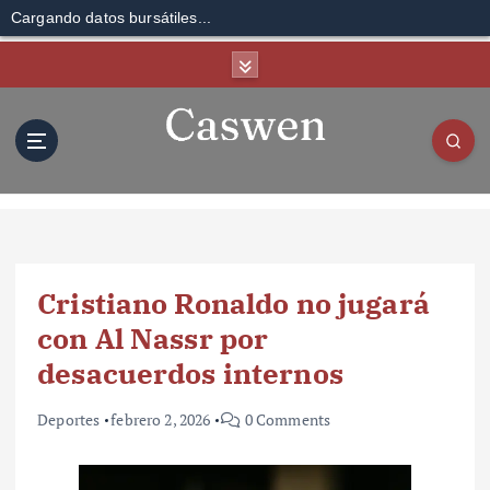
Cargando datos bursátiles...
S
k
i
p
t
o
c
o
n
t
Cristiano Ronaldo no jugará
e
n
con Al Nassr por
t
desacuerdos internos
Deportes
febrero 2, 2026
0 Comments