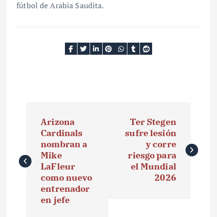
fútbol de Arabia Saudita.
N
Arizona
Ter Stegen
a
Cardinals
sufre lesión
nombran a
y corre
v
Mike
riesgo para
e
LaFleur
el Mundial
como nuevo
2026
g
entrenador
en jefe
a