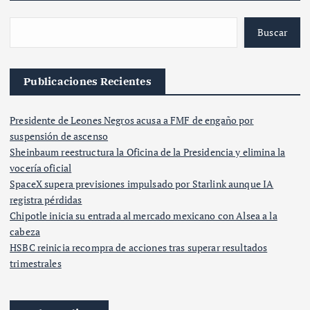
Buscar
Publicaciones Recientes
Presidente de Leones Negros acusa a FMF de engaño por
suspensión de ascenso
Sheinbaum reestructura la Oficina de la Presidencia y elimina la
vocería oficial
SpaceX supera previsiones impulsado por Starlink aunque IA
registra pérdidas
Chipotle inicia su entrada al mercado mexicano con Alsea a la
cabeza
HSBC reinicia recompra de acciones tras superar resultados
trimestrales