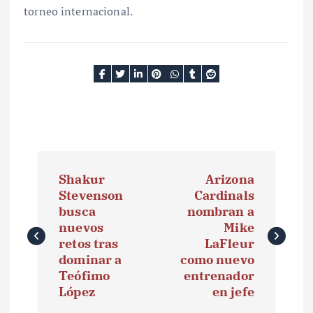
torneo internacional.
N
Shakur
Arizona
a
Stevenson
Cardinals
busca
nombran a
v
nuevos
Mike
e
retos tras
LaFleur
dominar a
como nuevo
g
Teófimo
entrenador
López
en jefe
a