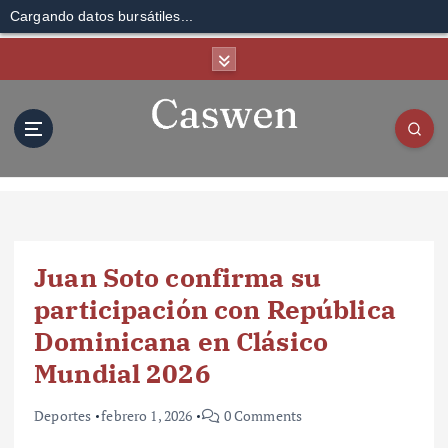
Cargando datos bursátiles...
S
k
i
p
t
o
c
o
n
t
Juan Soto confirma su
e
n
participación con República
t
Dominicana en Clásico
Mundial 2026
Deportes
febrero 1, 2026
0 Comments