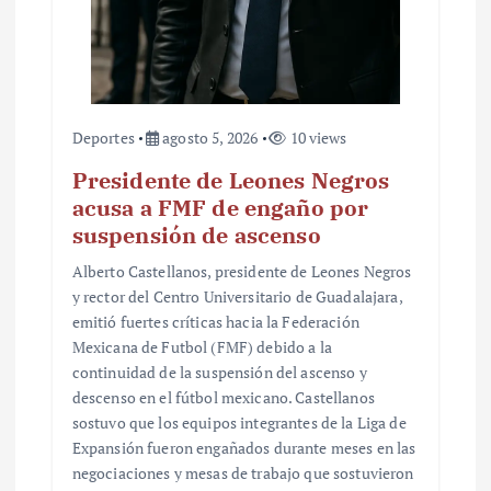
d
a
s
Deportes
agosto 5, 2026
10 views
Presidente de Leones Negros
acusa a FMF de engaño por
suspensión de ascenso
Alberto Castellanos, presidente de Leones Negros
y rector del Centro Universitario de Guadalajara,
emitió fuertes críticas hacia la Federación
Mexicana de Futbol (FMF) debido a la
continuidad de la suspensión del ascenso y
descenso en el fútbol mexicano. Castellanos
sostuvo que los equipos integrantes de la Liga de
Expansión fueron engañados durante meses en las
negociaciones y mesas de trabajo que sostuvieron