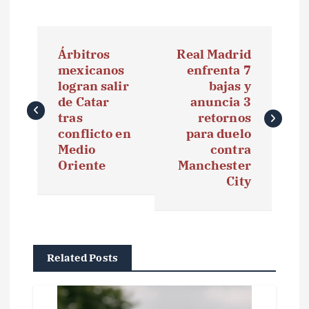
N
Árbitros
Real Madrid
a
mexicanos
enfrenta 7
logran salir
bajas y
v
de Catar
anuncia 3
e
tras
retornos
conflicto en
para duelo
g
Medio
contra
Oriente
Manchester
a
City
c
i
ó
Related Posts
n