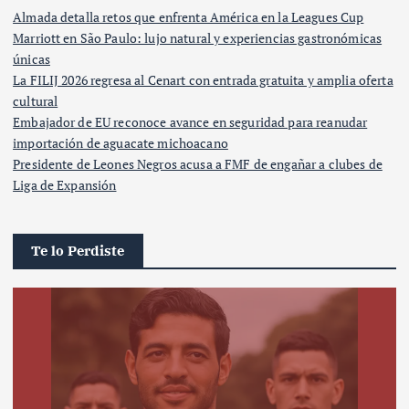
Almada detalla retos que enfrenta América en la Leagues Cup
Marriott en São Paulo: lujo natural y experiencias gastronómicas
únicas
La FILIJ 2026 regresa al Cenart con entrada gratuita y amplia oferta
cultural
Embajador de EU reconoce avance en seguridad para reanudar
importación de aguacate michoacano
Presidente de Leones Negros acusa a FMF de engañar a clubes de
Liga de Expansión
Te lo Perdiste