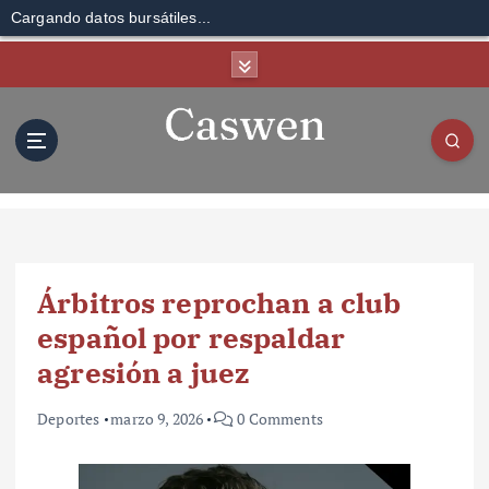
Cargando datos bursátiles...
S
k
i
p
t
o
c
o
n
t
Árbitros reprochan a club
e
n
español por respaldar
t
agresión a juez
Deportes
marzo 9, 2026
0 Comments