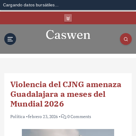
Cargando datos bursátiles...
S
k
i
p
t
o
c
o
n
t
Violencia del CJNG amenaza
e
n
Guadalajara a meses del
t
Mundial 2026
Política
febrero 23, 2026
0 Comments