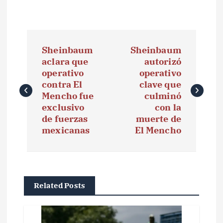
N
Sheinbaum
Sheinbaum
a
aclara que
autorizó
operativo
operativo
v
contra El
clave que
e
Mencho fue
culminó
exclusivo
con la
g
de fuerzas
muerte de
mexicanas
El Mencho
a
c
i
Related Posts
ó
n