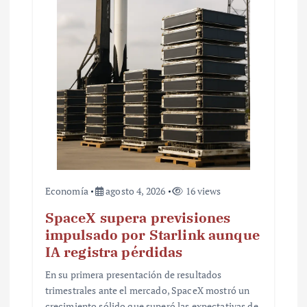
t
r
a
d
a
s
Economía
agosto 4, 2026
16 views
SpaceX supera previsiones
impulsado por Starlink aunque
IA registra pérdidas
En su primera presentación de resultados
trimestrales ante el mercado, SpaceX mostró un
crecimiento sólido que superó las expectativas de