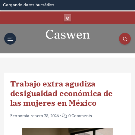
Cargando datos bursátiles...
S
k
i
p
t
o
c
o
n
t
Trabajo extra agudiza
e
n
desigualdad económica de
t
las mujeres en México
Economía
enero 28, 2026
0 Comments