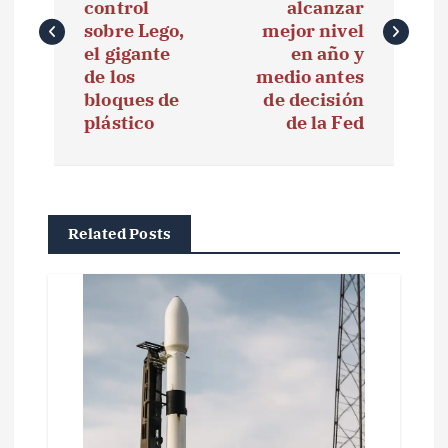
control
alcanzar
e
sobre Lego,
mejor nivel
el gigante
en año y
g
de los
medio antes
bloques de
de decisión
a
plástico
de la Fed
c
i
ó
Related Posts
n
d
e
e
n