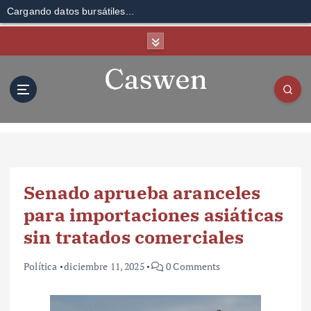
Cargando datos bursátiles...
S
k
i
p
t
o
c
o
n
t
Senado aprueba aranceles
e
n
para importaciones asiáticas
t
sin tratados comerciales
Política
diciembre 11, 2025
0 Comments