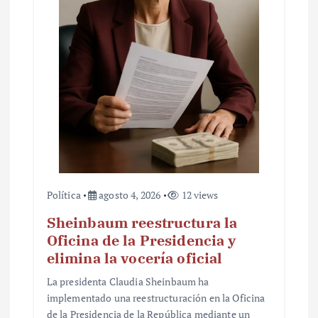
t
r
a
d
a
s
Política
agosto 4, 2026
12 views
Sheinbaum reestructura la
Oficina de la Presidencia y
elimina la vocería oficial
La presidenta Claudia Sheinbaum ha
implementado una reestructuración en la Oficina
de la Presidencia de la República mediante un