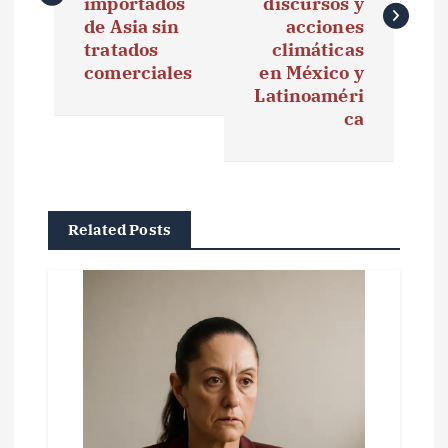
e
importados
discursos y
de Asia sin
acciones
g
tratados
climáticas
comerciales
en México y
a
Latinoaméri
ca
c
i
ó
Related Posts
n
d
e
e
n