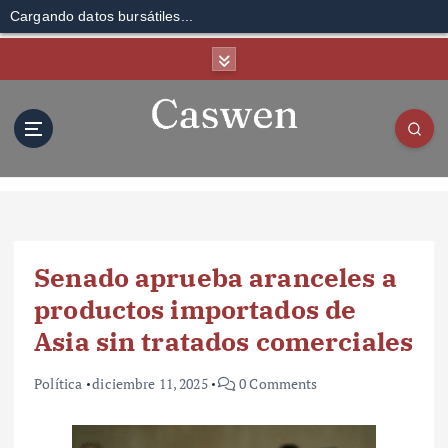
Cargando datos bursátiles...
S
k
i
p
t
o
c
o
n
t
Senado aprueba aranceles a
e
n
productos importados de
t
Asia sin tratados comerciales
Política
diciembre 11, 2025
0 Comments