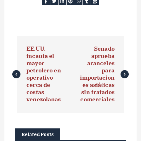
N
EE.UU.
Senado
a
incauta el
aprueba
mayor
aranceles
v
petrolero en
para
e
operativo
importacion
cerca de
es asiáticas
g
costas
sin tratados
venezolanas
comerciales
a
c
i
Related Posts