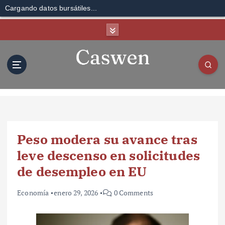
Cargando datos bursátiles...
S
k
i
p
t
o
c
o
n
t
Peso modera su avance tras
e
n
leve descenso en solicitudes
t
de desempleo en EU
Economía
enero 29, 2026
0 Comments