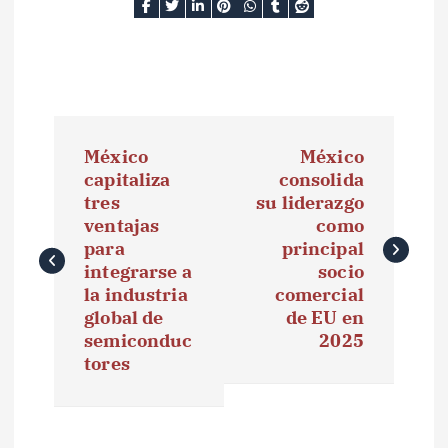
N
México
México
a
capitaliza
consolida
tres
su liderazgo
v
ventajas
como
e
para
principal
integrarse a
socio
g
la industria
comercial
global de
de EU en
a
semiconduc
2025
tores
c
i