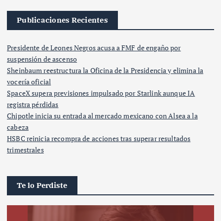
Publicaciones Recientes
Presidente de Leones Negros acusa a FMF de engaño por
suspensión de ascenso
Sheinbaum reestructura la Oficina de la Presidencia y elimina la
vocería oficial
SpaceX supera previsiones impulsado por Starlink aunque IA
registra pérdidas
Chipotle inicia su entrada al mercado mexicano con Alsea a la
cabeza
HSBC reinicia recompra de acciones tras superar resultados
trimestrales
Te lo Perdiste