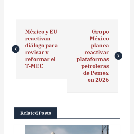
N
México y EU
Grupo
a
reactivan
México
diálogo para
planea
v
revisar y
reactivar
e
reformar el
plataformas
T-MEC
petroleras
g
de Pemex
en 2026
a
c
i
Related Posts
ó
n