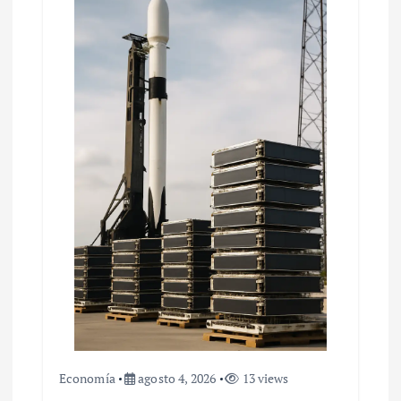
d
e
e
n
t
r
a
d
a
s
Economía
agosto 4, 2026
13 views