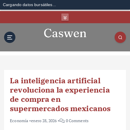
Cargando datos bursátiles...
S
k
i
p
t
o
c
o
n
t
La inteligencia artificial
e
n
revoluciona la experiencia
t
de compra en
supermercados mexicanos
Economía
enero 28, 2026
0 Comments