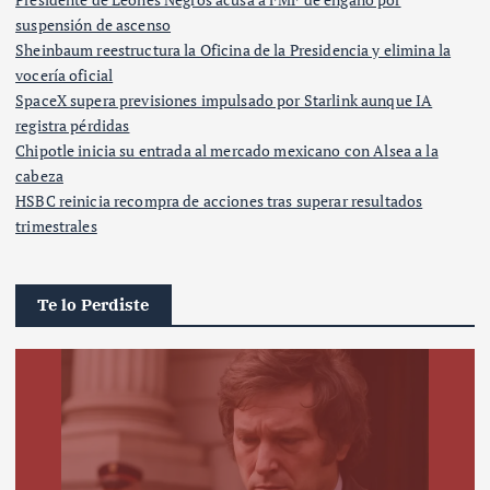
suspensión de ascenso
Sheinbaum reestructura la Oficina de la Presidencia y elimina la
vocería oficial
SpaceX supera previsiones impulsado por Starlink aunque IA
registra pérdidas
Chipotle inicia su entrada al mercado mexicano con Alsea a la
cabeza
HSBC reinicia recompra de acciones tras superar resultados
trimestrales
Te lo Perdiste