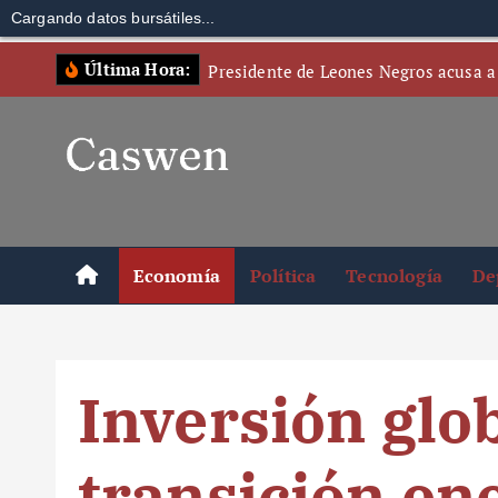
Cargando datos bursátiles...
S
Última Hora:
Presidente de Leones Negros acusa a
k
i
p
t
o
c
o
Economía
Política
Tecnología
De
n
t
e
n
Inversión glo
t
transición en