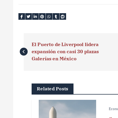
N
El Puerto de Liverpool lidera
a
expansión con casi 30 plazas
v
Galerías en México
e
g
Related Posts
a
c
Econ
i