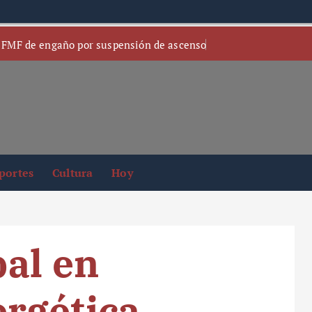
 FMF de engaño por suspensión de ascenso
portes
Cultura
Hoy
bal en
ergética