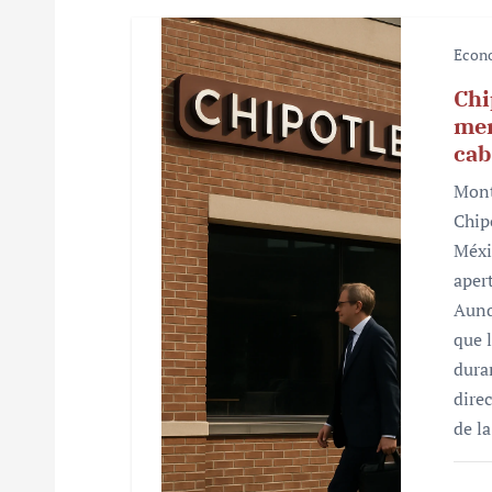
s
Econ
Chi
mer
cab
Mont
Chip
Méxi
aper
Aunq
que 
dura
dire
de l