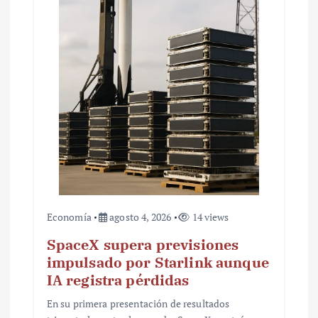
n
t
r
a
d
a
s
Economía
agosto 4, 2026
14 views
SpaceX supera previsiones
impulsado por Starlink aunque
IA registra pérdidas
En su primera presentación de resultados