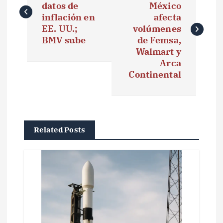
datos de
México
v
inflación en
afecta
e
EE. UU.;
volúmenes
BMV sube
de Femsa,
g
Walmart y
Arca
a
Continental
c
i
ó
Related Posts
n
d
e
e