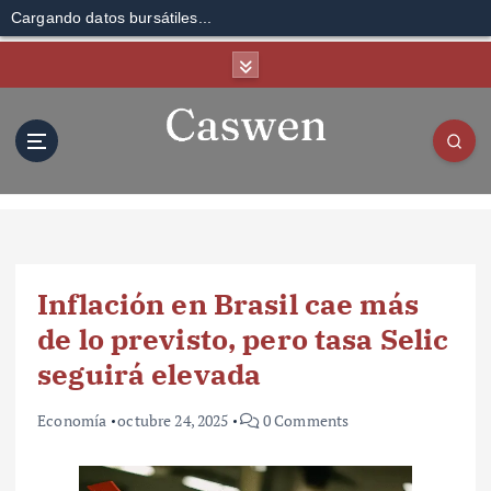
Cargando datos bursátiles...
S
k
i
p
t
o
c
o
n
t
Inflación en Brasil cae más
e
n
de lo previsto, pero tasa Selic
t
seguirá elevada
Economía
octubre 24, 2025
0 Comments