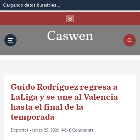
Cargando datos bursátiles...
S
k
i
p
t
o
c
o
n
t
Guido Rodríguez regresa a
e
n
LaLiga y se une al Valencia
t
hasta el final de la
temporada
Deportes
enero 25, 2026
0 Comments