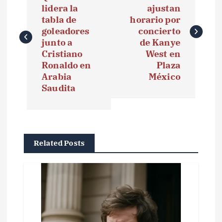
lidera la
ajustan
v
tabla de
horario por
e
goleadores
concierto
junto a
de Kanye
g
Cristiano
West en
Ronaldo en
Plaza
a
Arabia
México
Saudita
c
i
ó
Related Posts
n
d
e
e