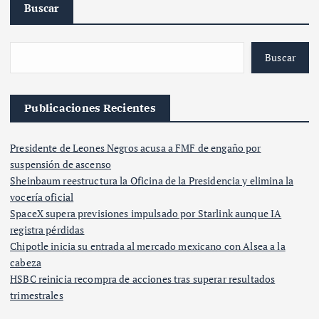
Buscar
Buscar
Publicaciones Recientes
Presidente de Leones Negros acusa a FMF de engaño por
suspensión de ascenso
Sheinbaum reestructura la Oficina de la Presidencia y elimina la
vocería oficial
SpaceX supera previsiones impulsado por Starlink aunque IA
registra pérdidas
Chipotle inicia su entrada al mercado mexicano con Alsea a la
cabeza
HSBC reinicia recompra de acciones tras superar resultados
trimestrales