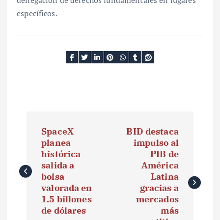
específicos.
N
SpaceX
BID destaca
a
planea
impulso al
histórica
PIB de
v
salida a
América
e
bolsa
Latina
valorada en
gracias a
g
1.5 billones
mercados
de dólares
más
a