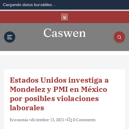
Cargando datos bursátiles...
S
k
i
p
t
o
c
o
n
t
Estados Unidos investiga a
e
n
Mondelez y PMI en México
t
por posibles violaciones
laborales
Economía
diciembre 13, 2025
0 Comments