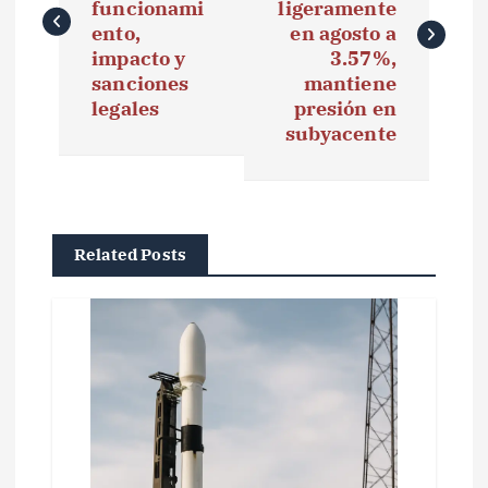
funcionami
ligeramente
e
ento,
en agosto a
impacto y
3.57%,
g
sanciones
mantiene
legales
presión en
a
subyacente
c
i
ó
Related Posts
n
d
e
e
n