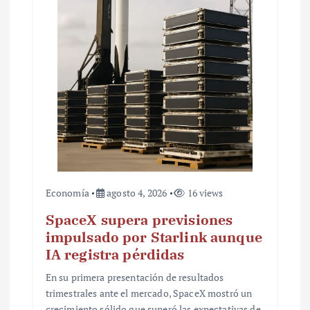
t
r
a
d
a
s
Economía
agosto 4, 2026
16 views
SpaceX supera previsiones
impulsado por Starlink aunque
IA registra pérdidas
En su primera presentación de resultados
trimestrales ante el mercado, SpaceX mostró un
crecimiento sólido que superó las expectativas de