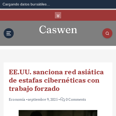
Cargando datos bursátiles...
S
k
i
p
t
o
c
o
n
t
EE.UU. sanciona red asiática
e
n
de estafas cibernéticas con
t
trabajo forzado
Economía
septiembre 9, 2025
0 Comments