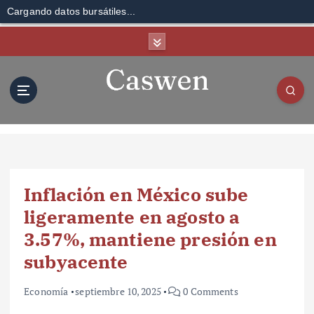
Cargando datos bursátiles...
S
k
i
p
t
o
c
o
n
t
Inflación en México sube
e
n
ligeramente en agosto a
t
3.57%, mantiene presión en
subyacente
Economía
septiembre 10, 2025
0 Comments