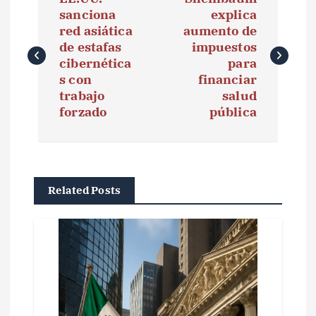
a
sanciona
explica
red asiática
aumento de
v
de estafas
impuestos
e
cibernética
para
s con
financiar
g
trabajo
salud
forzado
pública
a
c
i
Related Posts
ó
n
d
e