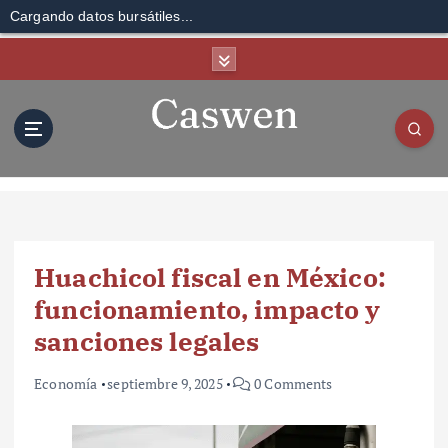
Cargando datos bursátiles...
S
k
i
p
t
o
c
o
n
t
Huachicol fiscal en México:
e
n
funcionamiento, impacto y
t
sanciones legales
Economía
septiembre 9, 2025
0 Comments