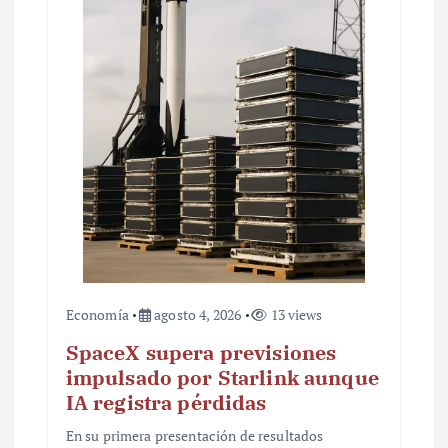
n
t
r
a
d
a
s
Economía
agosto 4, 2026
13 views
SpaceX supera previsiones
impulsado por Starlink aunque
IA registra pérdidas
En su primera presentación de resultados