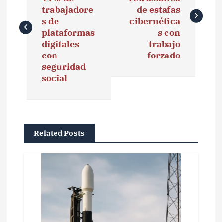
v
trabajadore
de estafas
e
s de
cibernética
plataformas
s con
g
digitales
trabajo
con
forzado
a
seguridad
social
c
i
ó
Related Posts
n
d
e
e