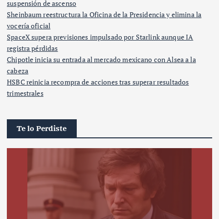
suspensión de ascenso
Sheinbaum reestructura la Oficina de la Presidencia y elimina la
vocería oficial
SpaceX supera previsiones impulsado por Starlink aunque IA
registra pérdidas
Chipotle inicia su entrada al mercado mexicano con Alsea a la
cabeza
HSBC reinicia recompra de acciones tras superar resultados
trimestrales
Te lo Perdiste