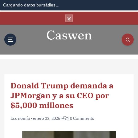
Cargando datos bursátiles...
S
k
i
p
t
o
c
o
n
t
Donald Trump demanda a
e
n
JPMorgan y a su CEO por
t
$5,000 millones
Economía
enero 22, 2026
0 Comments