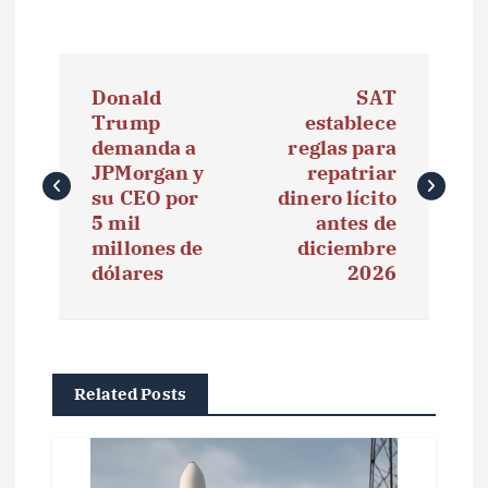
N
Donald
SAT
a
Trump
establece
demanda a
reglas para
v
JPMorgan y
repatriar
e
su CEO por
dinero lícito
5 mil
antes de
g
millones de
diciembre
dólares
2026
a
c
i
Related Posts
ó
n