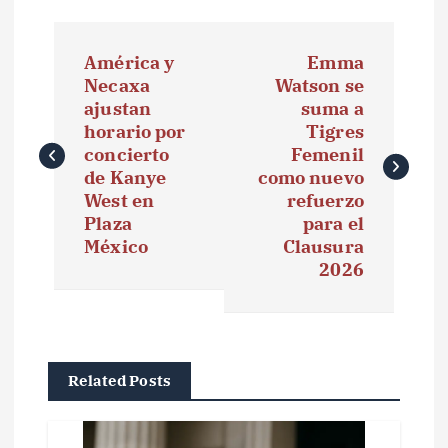
N
América y
Emma
a
Necaxa
Watson se
ajustan
suma a
v
horario por
Tigres
e
concierto
Femenil
de Kanye
como nuevo
g
West en
refuerzo
Plaza
para el
a
México
Clausura
2026
c
i
ó
Related Posts
n
d