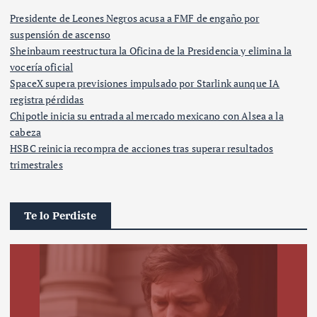
Presidente de Leones Negros acusa a FMF de engaño por
suspensión de ascenso
Sheinbaum reestructura la Oficina de la Presidencia y elimina la
vocería oficial
SpaceX supera previsiones impulsado por Starlink aunque IA
registra pérdidas
Chipotle inicia su entrada al mercado mexicano con Alsea a la
cabeza
HSBC reinicia recompra de acciones tras superar resultados
trimestrales
Te lo Perdiste