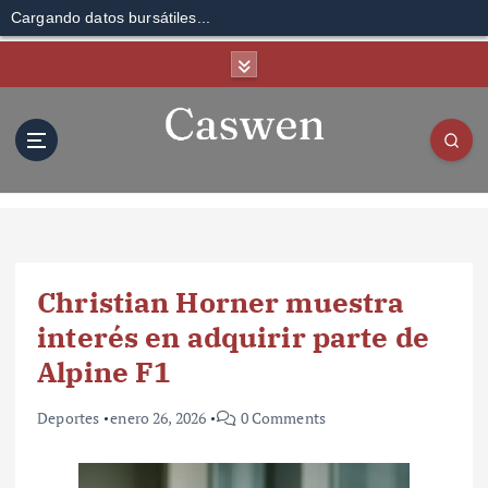
Cargando datos bursátiles...
S
k
i
p
t
o
c
o
n
t
Christian Horner muestra
e
n
interés en adquirir parte de
t
Alpine F1
Deportes
enero 26, 2026
0 Comments