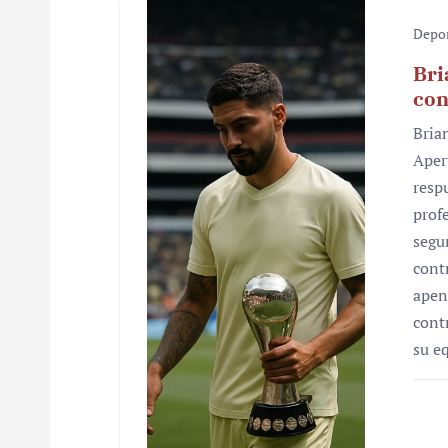
Depo
Bri
con
Bria
Aper
resp
prof
segu
cont
apen
cont
su e