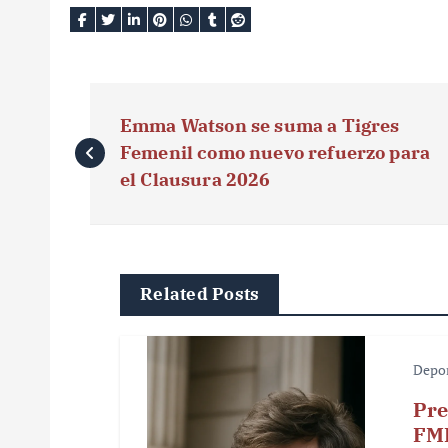
N
Emma Watson se suma a Tigres
a
Femenil como nuevo refuerzo para
v
el Clausura 2026
e
g
Related Posts
a
c
Depo
i
Pre
ó
FMF