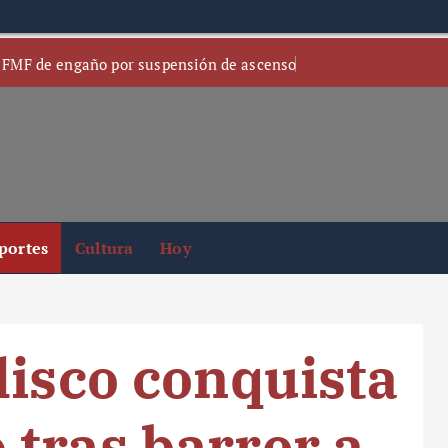
 FMF de engaño por suspensión de ascenso
portes
Cultura
Hoy
lisco conquista
tras barrer a