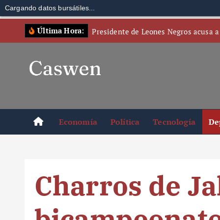
Cargando datos bursátiles...
S
Última Hora:
Presidente de Leones Negros acusa a
k
i
p
t
o
c
o
Economía
Política
Tecnología
De
n
t
e
n
Charros de Ja
t
bicampeonato 