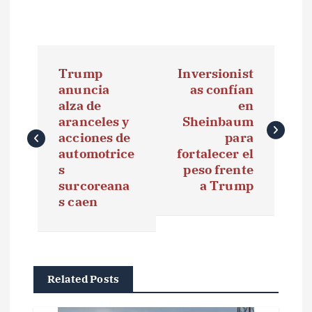
N
Trump
Inversionist
a
anuncia
as confían
alza de
en
v
aranceles y
Sheinbaum
e
acciones de
para
automotrice
fortalecer el
g
s
peso frente
surcoreana
a Trump
a
s caen
c
i
ó
Related Posts
n