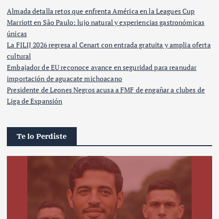
Almada detalla retos que enfrenta América en la Leagues Cup
Marriott en São Paulo: lujo natural y experiencias gastronómicas
únicas
La FILIJ 2026 regresa al Cenart con entrada gratuita y amplia oferta
cultural
Embajador de EU reconoce avance en seguridad para reanudar
importación de aguacate michoacano
Presidente de Leones Negros acusa a FMF de engañar a clubes de
Liga de Expansión
Te lo Perdiste