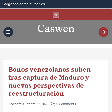
Cargando datos bursátiles...
S
k
i
p
t
o
c
o
n
t
Bonos venezolanos suben
e
n
tras captura de Maduro y
t
nuevas perspectivas de
reestructuración
Economía
enero 27, 2026
0 Comments