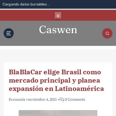
Cargando datos bursátiles...
S
k
i
p
t
o
c
o
n
t
BlaBlaCar elige Brasil como
e
n
mercado principal y planea
t
expansión en Latinoamérica
Economía
noviembre 4, 2025
0 Comments