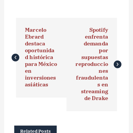
N
Marcelo
Spotify
a
Ebrard
enfrenta
destaca
demanda
v
oportunida
por
e
d histórica
supuestas
para México
reproduccio
g
en
nes
inversiones
fraudulenta
a
asiáticas
s en
streaming
c
de Drake
i
ó
n
Related Posts