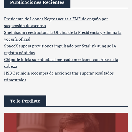
Publicaciones Recientes
Presidente de Leones Negros acusa a FMF de engaño por
suspensión de ascenso
Sheinbaum reestructura la Oficina de la Presidencia y elimina la
vocería oficial
SpaceX supera previsiones impulsado por Starlink aunque IA
registra pérdidas
Chipotle inicia su entrada al mercado mexicano con Alsea a la
cabeza
HSBC reinicia recompra de acciones tras superar resultados
trimestrales
Te lo Perdiste